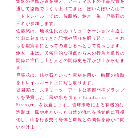
集落の住民が道を整え、アーティストの作品設置を
通して協働でつくり上げてきた「ぼいんぼいん山ア
ートトレイル」では、佐藤悠、鈴木一生、戸張花の
三名が参加します。
佐藤悠は、地域住民とのコミュニケーションを通し
て山に刻まれてきた記憶や語りを掘り起こし、それ
らを鑑賞者にとっての道しるべとして提示します。
鈴木一生は、民俗学的な視点から人の行為と道具の
関係に注目し山と人との関係史を浮かび上がらせま
す。
戸張花は、鉄や石といった素材を用い、時間の痕跡
をトレイルルート上に写し取ります。
堀園実は、六甲ミーツ・アート公募部門準グランプ
リを受賞した「風や水を切る / Familiar or
Stranger」を設置します。琉球漆喰による有機的な
造形は、風や水といった自然の流れを感覚的に可視
化し、山を行き交う身体と環境との関係を静かに問
いかけます。