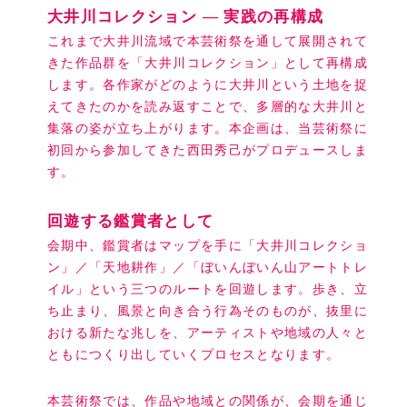
大井川コレクション ― 実践の再構成
これまで大井川流域で本芸術祭を通して展開されて
きた作品群を「大井川コレクション」として再構成
します。各作家がどのように大井川という土地を捉
えてきたのかを読み返すことで、多層的な大井川と
集落の姿が立ち上がります。本企画は、当芸術祭に
初回から参加してきた西田秀己がプロデュースしま
す。
回遊する鑑賞者として
会期中、鑑賞者はマップを手に「大井川コレクショ
ン」／「天地耕作」／「ぼいんぼいん山アートトレ
イル」という三つのルートを回遊します。歩き、立
ち止まり、風景と向き合う行為そのものが、抜里に
おける新たな兆しを、アーティストや地域の人々と
ともにつくり出していくプロセスとなります。
本芸術祭では、作品や地域との関係が、会期を通じ