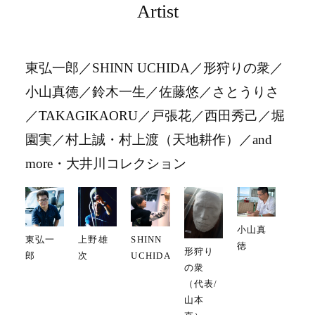
Artist
東弘一郎／SHINN UCHIDA／形狩りの衆／
小山真徳／鈴木一生／佐藤悠／さとうりさ
／TAKAGIKAORU／戸張花／西田秀己／堀
園実／村上誠・村上渡（天地耕作）／and
more・大井川コレクション
小山真
東弘一
上野雄
SHINN
徳
形狩り
郎
次
UCHIDA
の衆
（代表/
山本