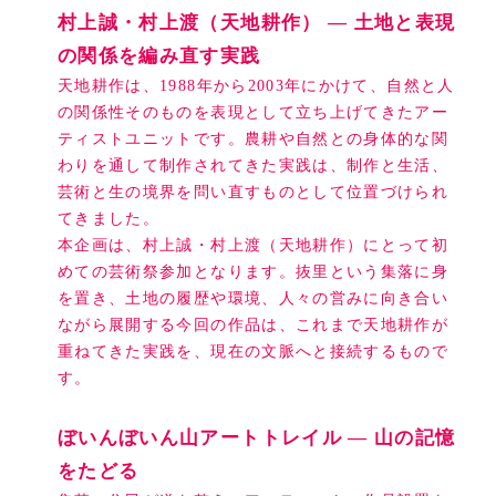
村上誠・村上渡（天地耕作） ― 土地と表現
の関係を編み直す実践
天地耕作は、1988年から2003年にかけて、自然と人
の関係性そのものを表現として立ち上げてきたアー
ティストユニットです。農耕や自然との身体的な関
わりを通して制作されてきた実践は、制作と生活、
芸術と生の境界を問い直すものとして位置づけられ
てきました。
本企画は、村上誠・村上渡（天地耕作）にとって初
めての芸術祭参加となります。抜里という集落に身
を置き、土地の履歴や環境、人々の営みに向き合い
ながら展開する今回の作品は、これまで天地耕作が
重ねてきた実践を、現在の文脈へと接続するもので
す。
ぼいんぼいん山アートトレイル ― 山の記憶
をたどる