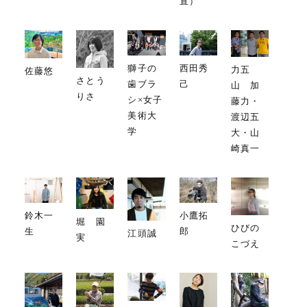
直）
獅子の
西田秀
力五
佐藤悠
さとう
歯ブラ
己
山 加
りさ
シ×女子
藤力・
美術大
渡辺五
学
大・山
崎真一
鈴木一
小鷹拓
堀 園
ひびの
生
郎
江頭誠
実
こづえ