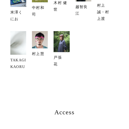
木村 健
村上
越智良
中村和
世
誠・村
米澤く
江
司
上渡
にお
村上慧
戸張
TAKAGI
花
KAORU
Access