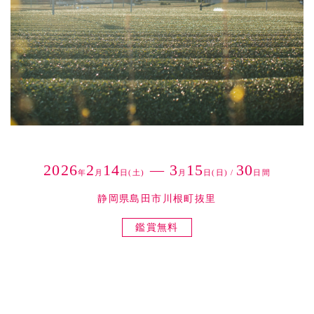
2026
2
14
3
15
30
年
月
日(土)
月
日(日)
/
日間
静岡県島田市川根町抜里
鑑賞無料