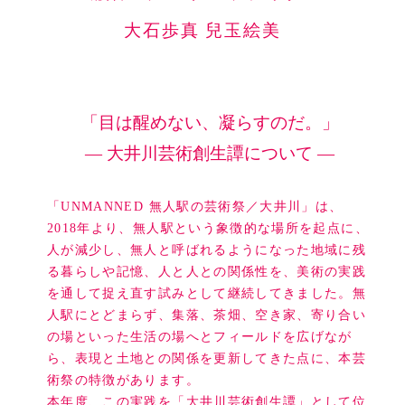
大石歩真 兒玉絵美
「目は醒めない、凝らすのだ。」
― 大井川芸術創生譚について ―
「UNMANNED 無人駅の芸術祭／大井川」は、
2018年より、無人駅という象徴的な場所を起点に、
人が減少し、無人と呼ばれるようになった地域に残
る暮らしや記憶、人と人との関係性を、美術の実践
を通して捉え直す試みとして継続してきました。無
人駅にとどまらず、集落、茶畑、空き家、寄り合い
の場といった生活の場へとフィールドを広げなが
ら、表現と土地との関係を更新してきた点に、本芸
術祭の特徴があります。
本年度、この実践を「大井川芸術創生譚」として位