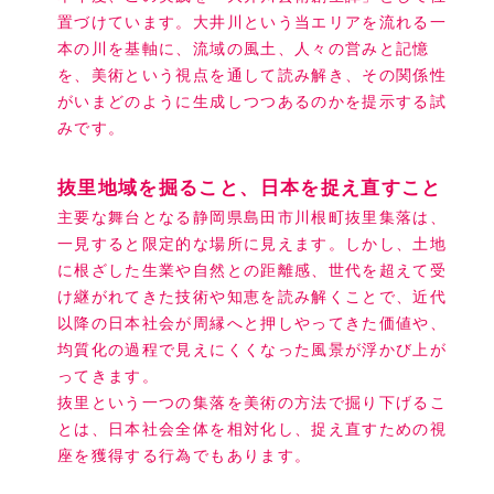
置づけています。大井川という当エリアを流れる一
本の川を基軸に、流域の風土、人々の営みと記憶
を、美術という視点を通して読み解き、その関係性
がいまどのように生成しつつあるのかを提示する試
みです。
抜里地域を掘ること、日本を捉え直すこと
主要な舞台となる静岡県島田市川根町抜里集落は、
一見すると限定的な場所に見えます。しかし、土地
に根ざした生業や自然との距離感、世代を超えて受
け継がれてきた技術や知恵を読み解くことで、近代
以降の日本社会が周縁へと押しやってきた価値や、
均質化の過程で見えにくくなった風景が浮かび上が
ってきます。
抜里という一つの集落を美術の方法で掘り下げるこ
とは、日本社会全体を相対化し、捉え直すための視
座を獲得する行為でもあります。